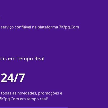
m
serviço confiável na plataforma 7Kfpg.Com
cias em Tempo Real
24/7
e todas as novidades, promoções e
7Kfpg.Com em tempo real!