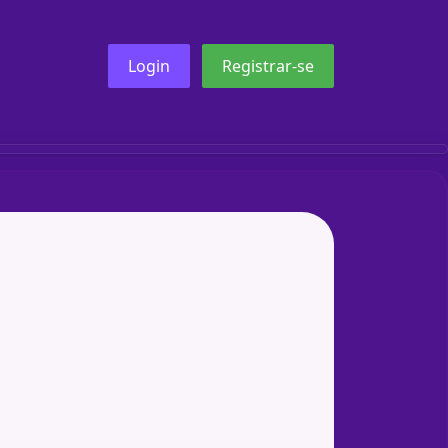
Login
Registrar-se