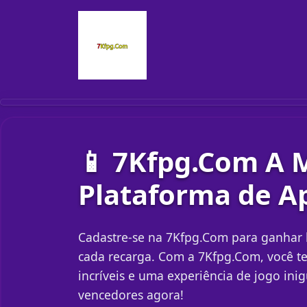
📱 7Kfpg.Com A 
Plataforma de A
Cadastre-se na 7Kfpg.Com para ganhar
cada recarga. Com a 7Kfpg.Com, você 
incríveis e uma experiência de jogo inig
vencedores agora!