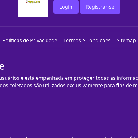
Login
Registrar-se
Políticas de Privacidade
Termos e Condições
Sitemap
de
s usuários e está empenhada em proteger todas as informaç
os coletados são utilizados exclusivamente para fins de m