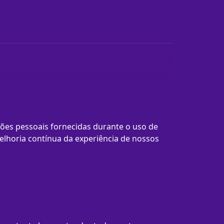
ões pessoais fornecidas durante o uso de
elhoria contínua da experiência de nossos