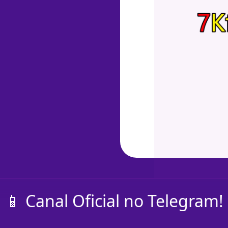
📱 Canal Oficial no Telegram!