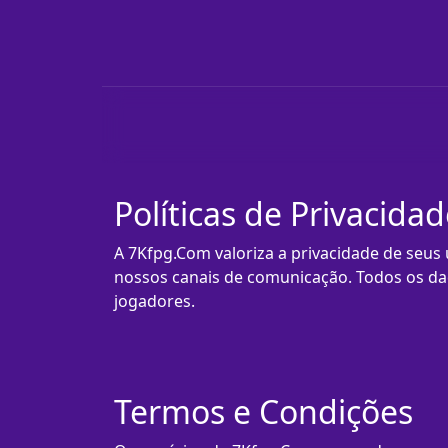
Políticas de Privacida
A 7Kfpg.Com valoriza a privacidade de seu
nossos canais de comunicação. Todos os dad
jogadores.
Termos e Condições