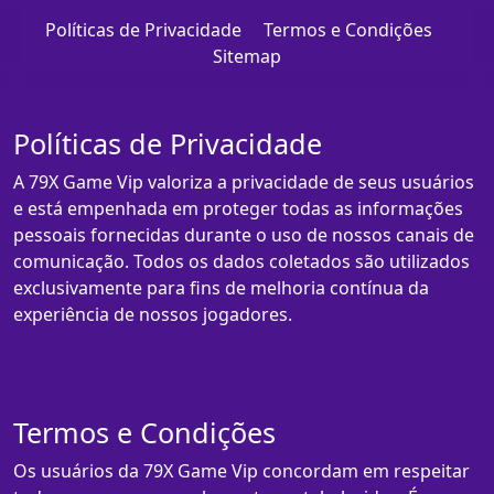
Políticas de Privacidade
Termos e Condições
Sitemap
Políticas de Privacidade
A 79X Game Vip valoriza a privacidade de seus usuários
e está empenhada em proteger todas as informações
pessoais fornecidas durante o uso de nossos canais de
comunicação. Todos os dados coletados são utilizados
exclusivamente para fins de melhoria contínua da
experiência de nossos jogadores.
Termos e Condições
Os usuários da 79X Game Vip concordam em respeitar