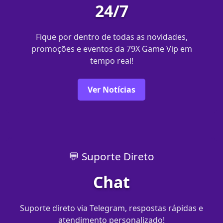
24/7
Fique por dentro de todas as novidades,
promoções e eventos da 79X Game Vip em
tempo real!
Ver Notícias
💬 Suporte Direto
Chat
Suporte direto via Telegram, respostas rápidas e
atendimento personalizado!