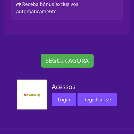
🎁 Receba bônus exclusivos
automaticamente
SEGUIR AGORA
Acessos
Login
Registrar-se