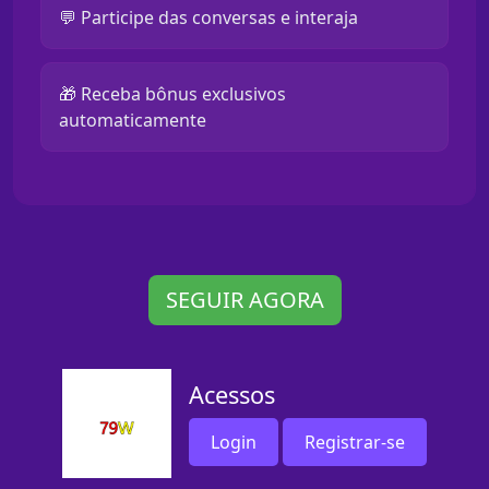
💬 Participe das conversas e interaja
🎁 Receba bônus exclusivos
automaticamente
SEGUIR AGORA
Acessos
Login
Registrar-se