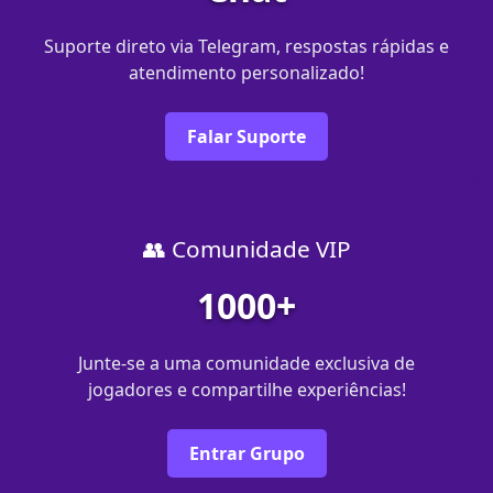
Suporte direto via Telegram, respostas rápidas e
atendimento personalizado!
Falar Suporte
👥 Comunidade VIP
1000+
Junte-se a uma comunidade exclusiva de
jogadores e compartilhe experiências!
Entrar Grupo