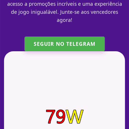
acesso a promoções incríveis e uma experiência
de jogo inigualável. Junte-se aos vencedores
agora!
SEGUIR NO TELEGRAM