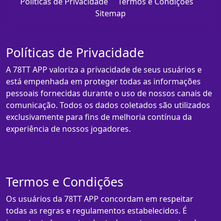
Políticas de Privacidade
Termos e Condições
Sitemap
Políticas de Privacidade
A 78TT APP valoriza a privacidade de seus usuários e
está empenhada em proteger todas as informações
pessoais fornecidas durante o uso de nossos canais de
comunicação. Todos os dados coletados são utilizados
exclusivamente para fins de melhoria contínua da
experiência de nossos jogadores.
Termos e Condições
Os usuários da 78TT APP concordam em respeitar
todas as regras e regulamentos estabelecidos. É