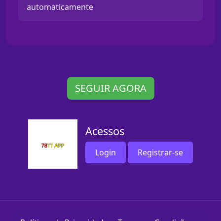
automaticamente
SEGUIR AGORA
Acessos
Login
Registrar-se