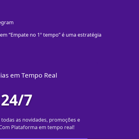
legram
r em “Empate no 1º tempo” é uma estratégia
cias em Tempo Real
24/7
e todas as novidades, promoções e
Com Plataforma em tempo real!