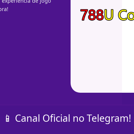
 experiência de jogo
ora!
📱 Canal Oficial no Telegram!