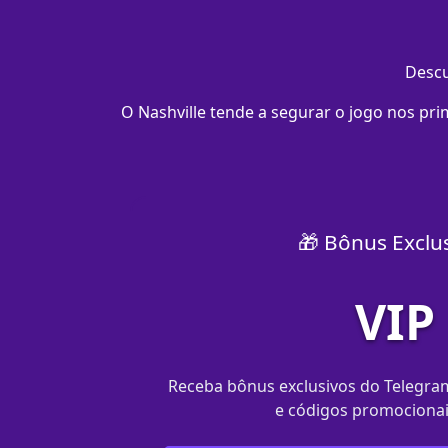
Descu
O Nashville tende a segurar o jogo nos pr
🎁 Bônus Exclu
VIP
Receba bônus exclusivos do Telegra
e códigos promocionai