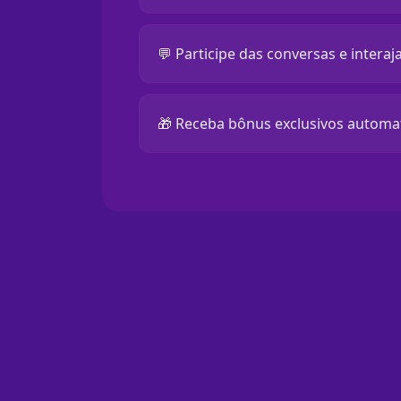
💬 Participe das conversas e interaj
🎁 Receba bônus exclusivos autom