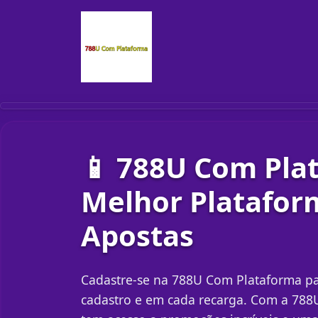
📱 788U Com Pla
Melhor Platafor
Apostas
Cadastre-se na 788U Com Plataforma p
cadastro e em cada recarga. Com a 788