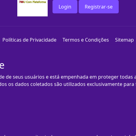
Login
Registrar-se
Políticas de Privacidade
Termos e Condições
Sitemap
de
ade de seus usuários e está empenhada em proteger todas 
os os dados coletados são utilizados exclusivamente para 