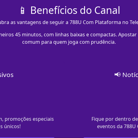
📱 Benefícios do Canal
bra as vantagens de seguir a 788U Com Plataforma no Te
imeiros 45 minutos, com linhas baixas e compactas. Aposta
comum para quem joga com prudência.
sivos
📢 Notí
m, promoções especiais
Fique por dentro d
s únicos!
eventos da 788U 