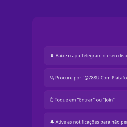
📱 Baixe o app Telegram no seu disp
🔍 Procure por "@788U Com Platafo
👆 Toque em "Entrar" ou "Join"
🔔 Ative as notificações para não p