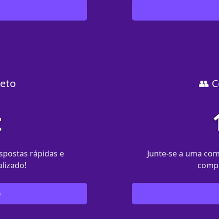
reto
👥 
t
espostas rápidas e
Junte-se a uma com
lizado!
compa
e