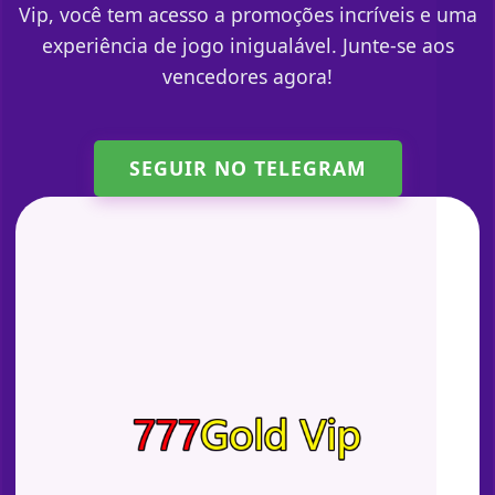
Vip, você tem acesso a promoções incríveis e uma
experiência de jogo inigualável. Junte-se aos
vencedores agora!
SEGUIR NO TELEGRAM