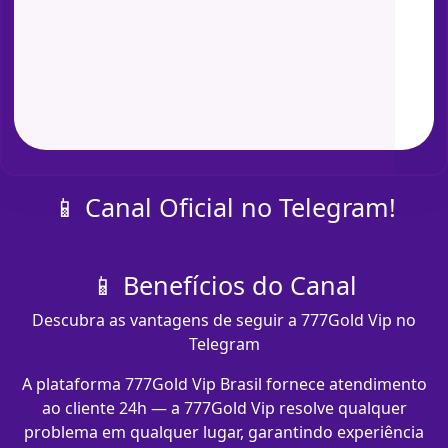
📱 Canal Oficial no Telegram!
📱 Benefícios do Canal
Descubra as vantagens de seguir a 777Gold Vip no
Telegram
A plataforma 777Gold Vip Brasil fornece atendimento
ao cliente 24h — a 777Gold Vip resolve qualquer
problema em qualquer lugar, garantindo experiência