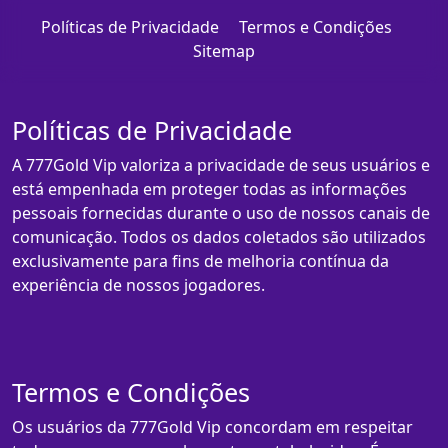
Políticas de Privacidade
Termos e Condições
Sitemap
Políticas de Privacidade
A 777Gold Vip valoriza a privacidade de seus usuários e
está empenhada em proteger todas as informações
pessoais fornecidas durante o uso de nossos canais de
comunicação. Todos os dados coletados são utilizados
exclusivamente para fins de melhoria contínua da
experiência de nossos jogadores.
Termos e Condições
Os usuários da 777Gold Vip concordam em respeitar