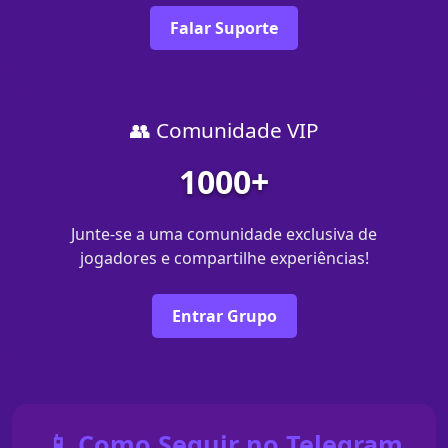
Falar Suporte
👥 Comunidade VIP
1000+
Junte-se a uma comunidade exclusiva de
jogadores e compartilhe experiências!
Entrar Grupo
📱 Como Seguir no Telegram