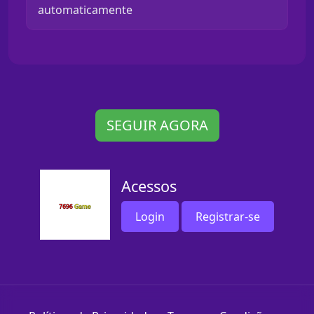
automaticamente
SEGUIR AGORA
Acessos
Login
Registrar-se