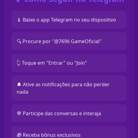
📱 Baixe o app Telegram no seu dispositivo
🔍 Procure por "@7696 GameOficial"
👆 Toque em "Entrar" ou "Join"
🔔 Ative as notificações para não perder
nada
💬 Participe das conversas e interaja
🎁 Receba bônus exclusivos