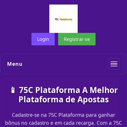
Login
Registrar-se
Menu
📱 75C Plataforma A Melhor
Plataforma de Apostas
Cadastre-se na 75C Plataforma para ganhar
bônus no cadastro e em cada recarga. Com a 75C