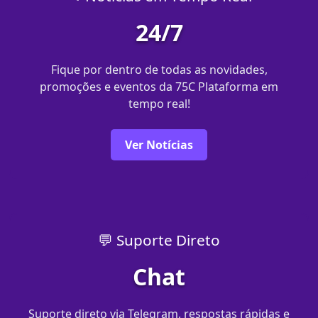
24/7
Fique por dentro de todas as novidades,
promoções e eventos da 75C Plataforma em
tempo real!
Ver Notícias
💬 Suporte Direto
Chat
Suporte direto via Telegram, respostas rápidas e