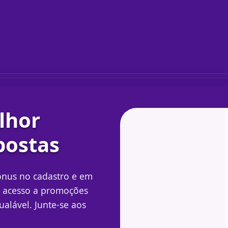
lhor
postas
ônus no cadastro e em
m acesso a promoções
ualável. Junte-se aos