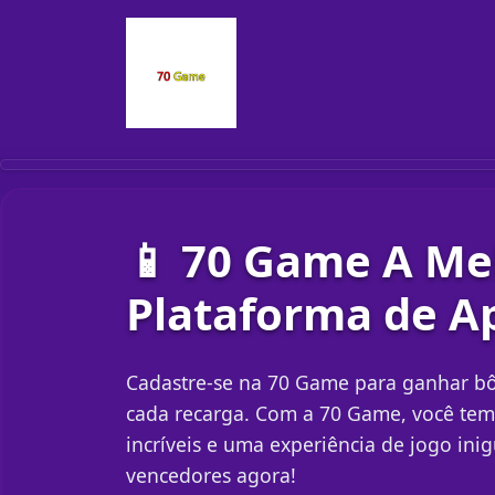
📱 70 Game A Me
Plataforma de A
Cadastre-se na 70 Game para ganhar b
cada recarga. Com a 70 Game, você te
incríveis e uma experiência de jogo inig
vencedores agora!