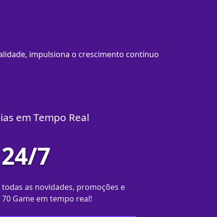
ualidade, impulsiona o crescimento contínuo
cias em Tempo Real
24/7
e todas as novidades, promoções e
 70 Game em tempo real!