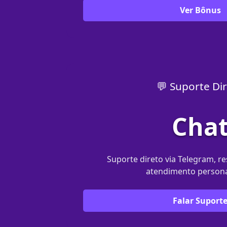
Ver Bônus
💬 Suporte Di
Cha
Suporte direto via Telegram, r
atendimento persona
Falar Suport