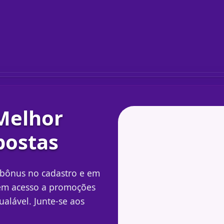
Melhor
postas
 bônus no cadastro e em
tem acesso a promoções
ualável. Junte-se aos