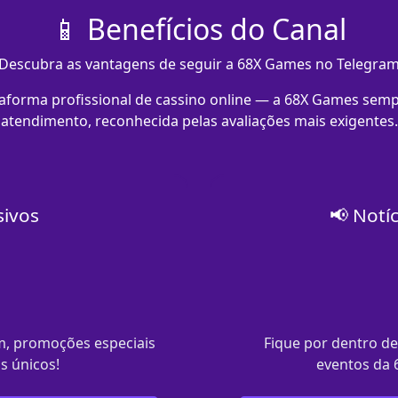
📱 Benefícios do Canal
Descubra as vantagens de seguir a 68X Games no Telegra
taforma profissional de cassino online — a 68X Games sem
atendimento, reconhecida pelas avaliações mais exigentes.
sivos
📢 Notí
m, promoções especiais
Fique por dentro d
s únicos!
eventos da 