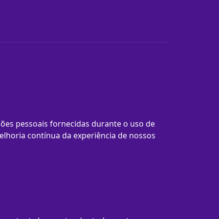
ões pessoais fornecidas durante o uso de
elhoria contínua da experiência de nossos