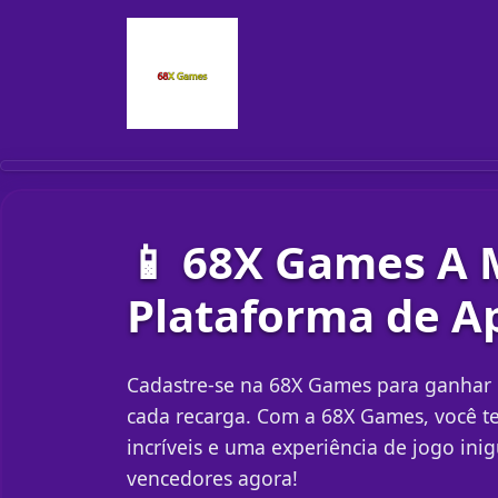
📱 68X Games A 
Plataforma de A
Cadastre-se na 68X Games para ganhar
cada recarga. Com a 68X Games, você 
incríveis e uma experiência de jogo inig
vencedores agora!