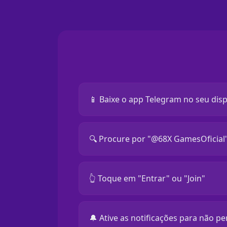
📱 Baixe o app Telegram no seu disp
🔍 Procure por "@68X GamesOficial
👆 Toque em "Entrar" ou "Join"
🔔 Ative as notificações para não p