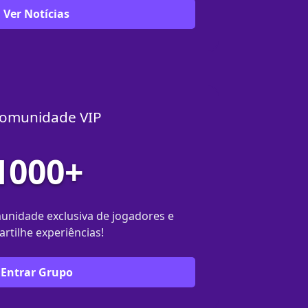
Ver Notícias
Comunidade VIP
1000+
unidade exclusiva de jogadores e
rtilhe experiências!
Entrar Grupo