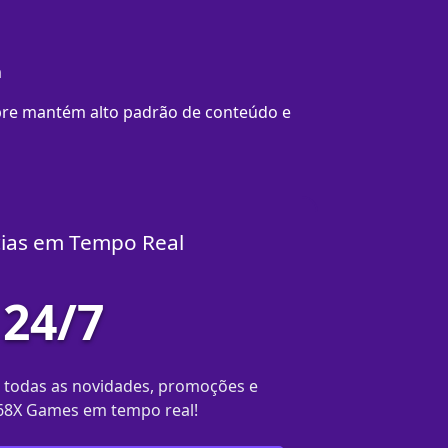
m
pre mantém alto padrão de conteúdo e
cias em Tempo Real
24/7
e todas as novidades, promoções e
68X Games em tempo real!