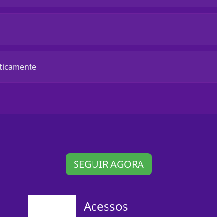
a
aticamente
SEGUIR AGORA
Acessos