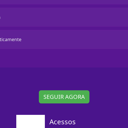
a
aticamente
SEGUIR AGORA
Acessos