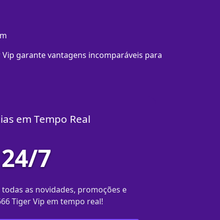
am
r Vip garante vantagens incomparáveis para
cias em Tempo Real
24/7
e todas as novidades, promoções e
66 Tiger Vip em tempo real!