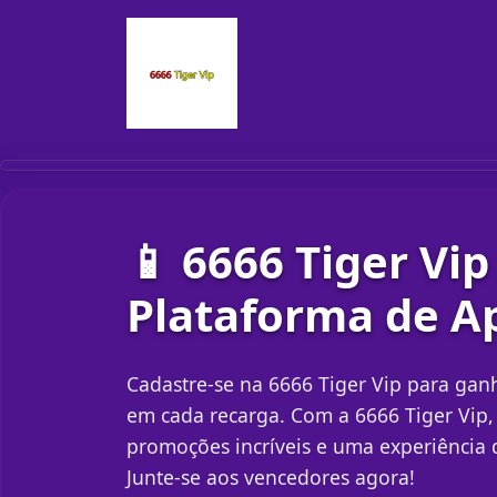
📱 6666 Tiger Vi
Plataforma de A
Cadastre-se na 6666 Tiger Vip para gan
em cada recarga. Com a 6666 Tiger Vip,
promoções incríveis e uma experiência d
Junte-se aos vencedores agora!