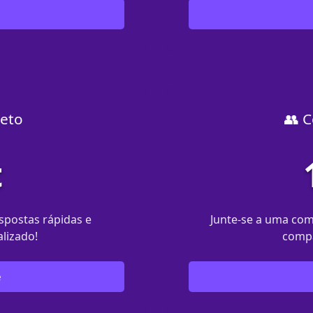
reto
👥 
t
espostas rápidas e
Junte-se a uma com
lizado!
compa
e