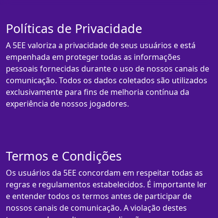
Políticas de Privacidade
A 5EE valoriza a privacidade de seus usuários e está
empenhada em proteger todas as informações
pessoais fornecidas durante o uso de nossos canais de
comunicação. Todos os dados coletados são utilizados
exclusivamente para fins de melhoria contínua da
experiência de nossos jogadores.
Termos e Condições
Os usuários da 5EE concordam em respeitar todas as
regras e regulamentos estabelecidos. É importante ler
e entender todos os termos antes de participar de
nossos canais de comunicação. A violação destes