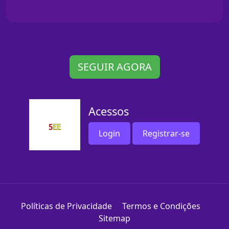
SEGUIR AGORA
Acessos
Login
Registrar-se
Políticas de Privacidade
Termos e Condições
Sitemap