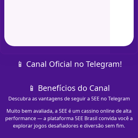
📱 Canal Oficial no Telegram!
📱 Benefícios do Canal
Descubra as vantagens de seguir a 5EE no Telegram
Muito bem avaliada, a 5EE é um cassino online de alta
performance — a plataforma 5EE Brasil convida você a
explorar jogos desafiadores e diversão sem fim.