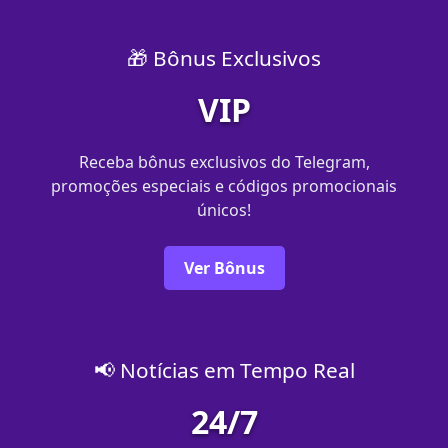
🎁 Bônus Exclusivos
VIP
Receba bônus exclusivos do Telegram,
promoções especiais e códigos promocionais
únicos!
Ver Bônus
📢 Notícias em Tempo Real
24/7