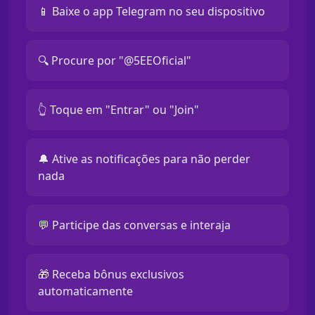
📱 Baixe o app Telegram no seu dispositivo
🔍 Procure por "@5EEOficial"
👆 Toque em "Entrar" ou "Join"
🔔 Ative as notificações para não perder
nada
💬 Participe das conversas e interaja
🎁 Receba bônus exclusivos
automaticamente