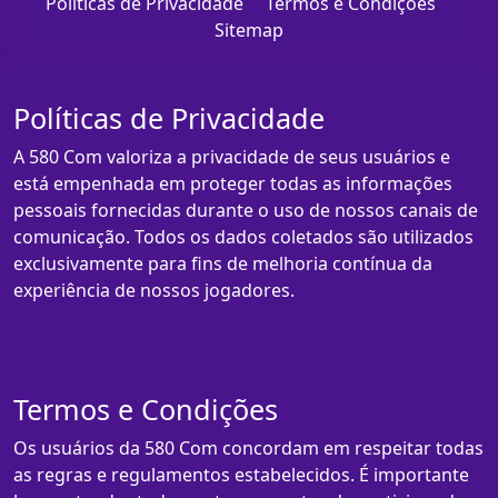
Políticas de Privacidade
Termos e Condições
Sitemap
Políticas de Privacidade
A 580 Com valoriza a privacidade de seus usuários e
está empenhada em proteger todas as informações
pessoais fornecidas durante o uso de nossos canais de
comunicação. Todos os dados coletados são utilizados
exclusivamente para fins de melhoria contínua da
experiência de nossos jogadores.
Termos e Condições
Os usuários da 580 Com concordam em respeitar todas
as regras e regulamentos estabelecidos. É importante