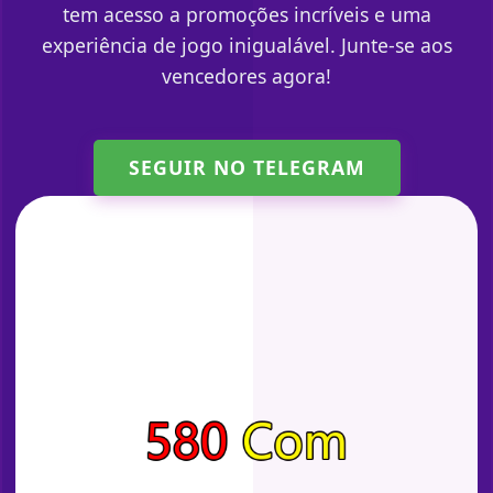
tem acesso a promoções incríveis e uma
experiência de jogo inigualável. Junte-se aos
vencedores agora!
SEGUIR NO TELEGRAM