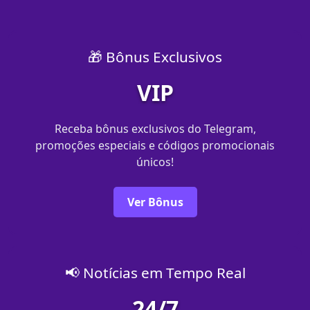
🎁 Bônus Exclusivos
VIP
Receba bônus exclusivos do Telegram,
promoções especiais e códigos promocionais
únicos!
Ver Bônus
📢 Notícias em Tempo Real
24/7