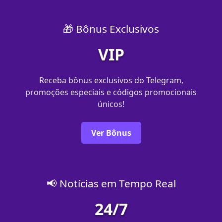
🎁 Bônus Exclusivos
VIP
Receba bônus exclusivos do Telegram,
promoções especiais e códigos promocionais
únicos!
Ver Bônus
📢 Notícias em Tempo Real
24/7