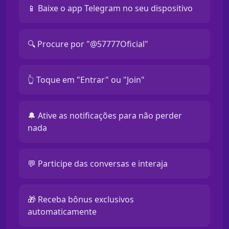
📱 Baixe o app Telegram no seu dispositivo
🔍 Procure por "@57777Oficial"
👆 Toque em "Entrar" ou "Join"
🔔 Ative as notificações para não perder
nada
💬 Participe das conversas e interaja
🎁 Receba bônus exclusivos
automaticamente