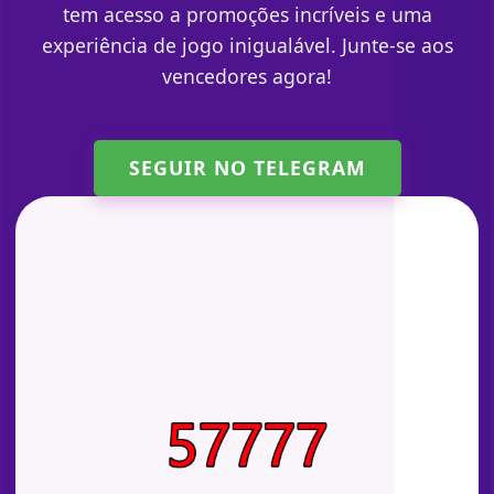
tem acesso a promoções incríveis e uma
experiência de jogo inigualável. Junte-se aos
vencedores agora!
SEGUIR NO TELEGRAM