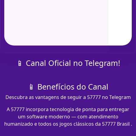
📱 Canal Oficial no Telegram!
📱 Benefícios do Canal
Descubra as vantagens de seguir a 57777 no Telegram
A 57777 incorpora tecnologia de ponta para entregar
um software moderno — com atendimento
humanizado e todos os jogos clássicos da 57777 Brasil .