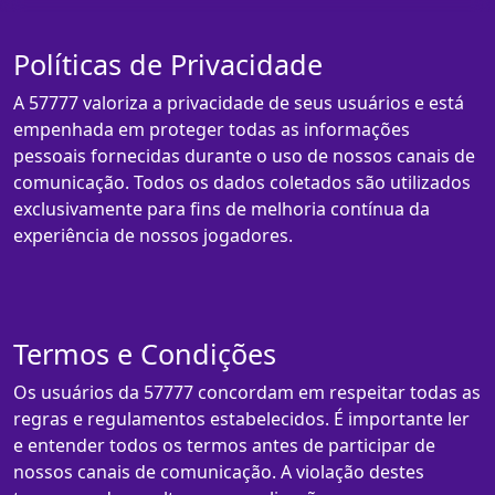
Políticas de Privacidade
A 57777 valoriza a privacidade de seus usuários e está
empenhada em proteger todas as informações
pessoais fornecidas durante o uso de nossos canais de
comunicação. Todos os dados coletados são utilizados
exclusivamente para fins de melhoria contínua da
experiência de nossos jogadores.
Termos e Condições
Os usuários da 57777 concordam em respeitar todas as
regras e regulamentos estabelecidos. É importante ler
e entender todos os termos antes de participar de
nossos canais de comunicação. A violação destes