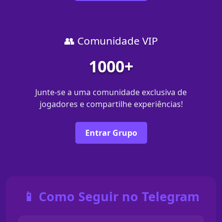
👥 Comunidade VIP
1000+
Junte-se a uma comunidade exclusiva de
jogadores e compartilhe experiências!
Entrar Grupo
📱 Como Seguir no Telegram