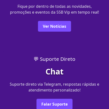
Fique por dentro de todas as novidades,
promoções e eventos da 55B Vip em tempo real!
Ver Notícias
💬 Suporte Direto
Chat
Suporte direto via Telegram, respostas rápidas e
atendimento personalizado!
Falar Suporte