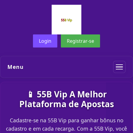
Login
Registrar-se
Menu
📱 55B Vip A Melhor
Plataforma de Apostas
Cadastre-se na 55B Vip para ganhar bônus no
cadastro e em cada recarga. Com a 55B Vip, você