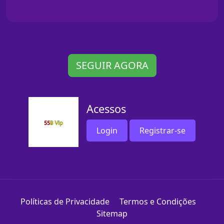
SEGUIR AGORA
Acessos
Login
Registrar-se
Políticas de Privacidade
Termos e Condições
Sitemap