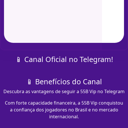
📱 Canal Oficial no Telegram!
📱 Benefícios do Canal
Descubra as vantagens de seguir a 55B Vip no Telegram
Com forte capacidade financeira, a 55B Vip conquistou
a confiança dos jogadores no Brasil e no mercado
internacional.