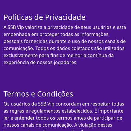
Políticas de Privacidade
A 55B Vip valoriza a privacidade de seus usuários e está
empenhada em proteger todas as informações
pessoais fornecidas durante o uso de nossos canais de
comunicação. Todos os dados coletados são utilizados
exclusivamente para fins de melhoria contínua da
experiência de nossos jogadores.
Termos e Condições
Os usuários da 55B Vip concordam em respeitar todas
as regras e regulamentos estabelecidos. É importante
ler e entender todos os termos antes de participar de
nossos canais de comunicação. A violação destes