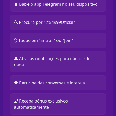
📱 Baixe o app Telegram no seu dispositivo
🔍 Procure por "@54999Oficial"
👆 Toque em "Entrar" ou "Join"
🔔 Ative as notificações para não perder
nada
💬 Participe das conversas e interaja
🎁 Receba bônus exclusivos
automaticamente