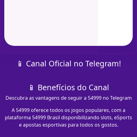
📱 Canal Oficial no Telegram!
📱 Benefícios do Canal
Descubra as vantagens de seguir a 54999 no Telegram
A 54999 oferece todos os jogos populares, com a
plataforma 54999 Brasil disponibilizando slots, eSports
e apostas esportivas para todos os gostos.