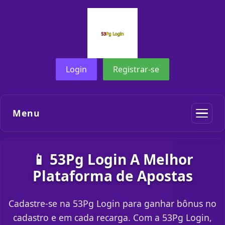
Login
Registrar-se
Menu
📱 53Pg Login A Melhor
Plataforma de Apostas
Cadastre-se na 53Pg Login para ganhar bônus no
cadastro e em cada recarga. Com a 53Pg Login,