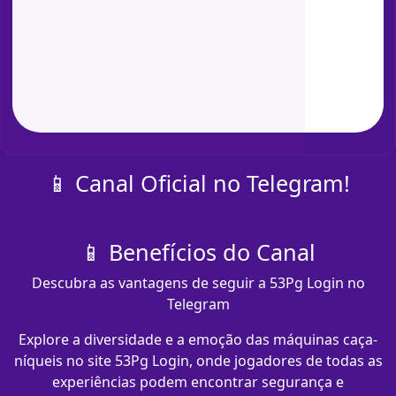
📱 Canal Oficial no Telegram!
📱 Benefícios do Canal
Descubra as vantagens de seguir a 53Pg Login no
Telegram
Explore a diversidade e a emoção das máquinas caça-
níqueis no site 53Pg Login, onde jogadores de todas as
experiências podem encontrar segurança e