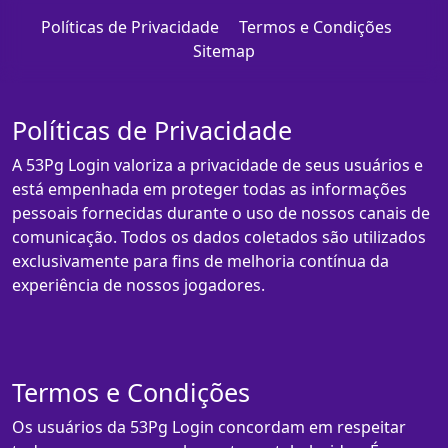
Políticas de Privacidade
Termos e Condições
Sitemap
Políticas de Privacidade
A 53Pg Login valoriza a privacidade de seus usuários e
está empenhada em proteger todas as informações
pessoais fornecidas durante o uso de nossos canais de
comunicação. Todos os dados coletados são utilizados
exclusivamente para fins de melhoria contínua da
experiência de nossos jogadores.
Termos e Condições
Os usuários da 53Pg Login concordam em respeitar