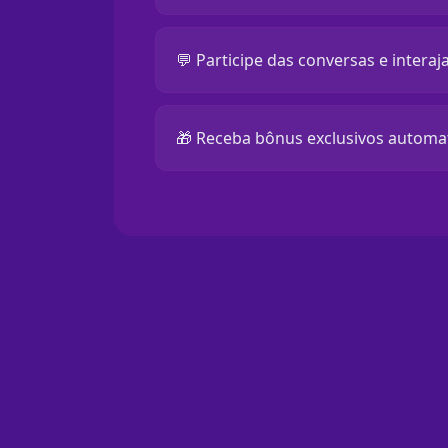
💬 Participe das conversas e interaj
🎁 Receba bônus exclusivos autom