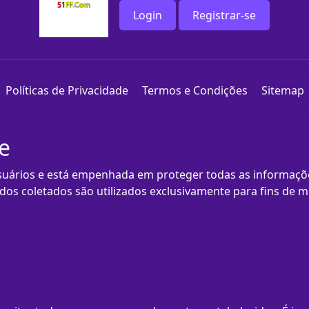
Login
Registrar-se
Políticas de Privacidade
Termos e Condições
Sitemap
de
usuários e está empenhada em proteger todas as informaçõ
os coletados são utilizados exclusivamente para fins de m