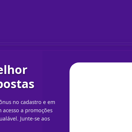
elhor
postas
ônus no cadastro e em
m acesso a promoções
ualável. Junte-se aos