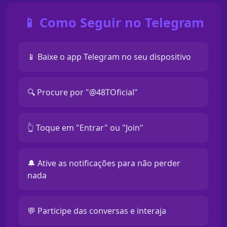
📱 Como Seguir no Telegram
📱 Baixe o app Telegram no seu dispositivo
🔍 Procure por "@48TOficial"
👆 Toque em "Entrar" ou "Join"
🔔 Ative as notificações para não perder
nada
💬 Participe das conversas e interaja