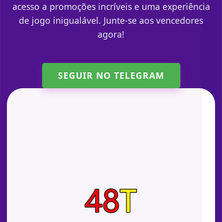
acesso a promoções incríveis e uma experiência
de jogo inigualável. Junte-se aos vencedores
agora!
SEGUIR NO TELEGRAM