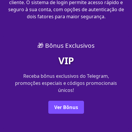
cliente. O sistema de login permite acesso rápido e
seguro à sua conta, com opções de autenticação de
dois fatores para maior segurança.
🎁 Bônus Exclusivos
VIP
Receba bônus exclusivos do Telegram,
promoções especiais e códigos promocionais
únicos!
Ver Bônus