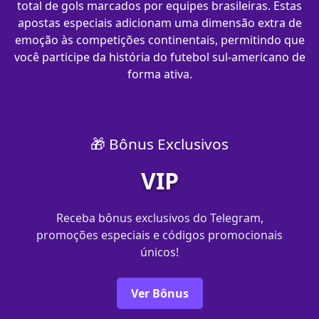
total de gols marcados por equipes brasileiras. Estas
apostas especiais adicionam uma dimensão extra de
emoção às competições continentais, permitindo que
você participe da história do futebol sul-americano de
forma ativa.
🎁 Bônus Exclusivos
VIP
Receba bônus exclusivos do Telegram,
promoções especiais e códigos promocionais
únicos!
Ver Bônus