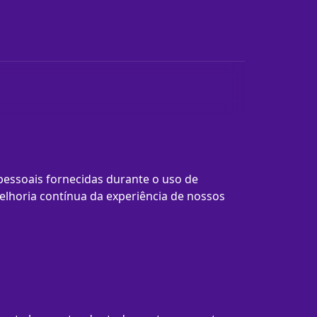
pessoais fornecidas durante o uso de
elhoria contínua da experiência de nossos