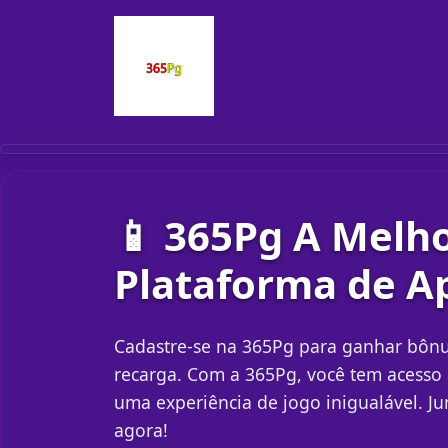
📱 365Pg A Melh
Plataforma de A
Cadastre-se na 365Pg para ganhar bônu
recarga. Com a 365Pg, você tem acesso 
uma experiência de jogo inigualável. J
agora!