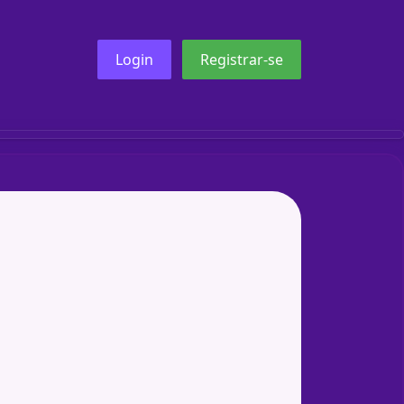
Login
Registrar-se