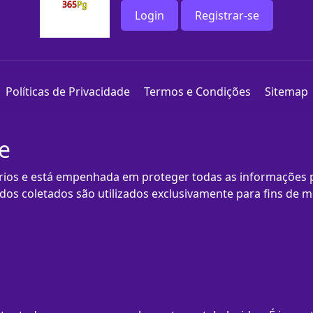
Login
Registrar-se
Políticas de Privacidade
Termos e Condições
Sitemap
de
ários e está empenhada em proteger todas as informações 
os coletados são utilizados exclusivamente para fins de m