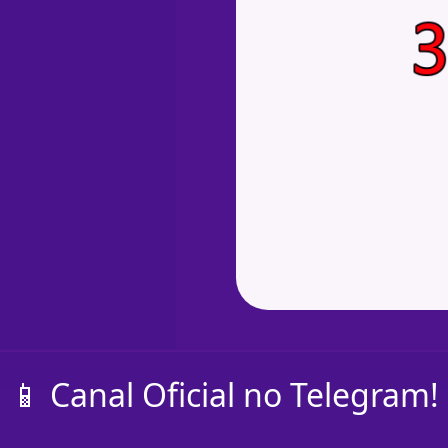
📱 Canal Oficial no Telegram!