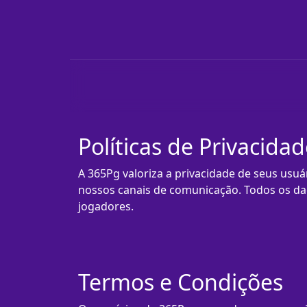
Políticas de Privacida
A 365Pg valoriza a privacidade de seus usu
nossos canais de comunicação. Todos os dad
jogadores.
Termos e Condições