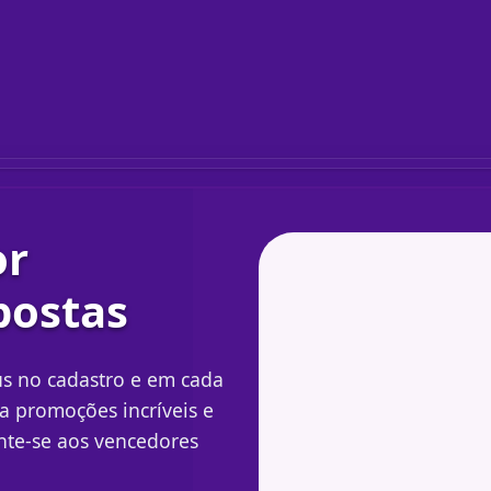
or
postas
s no cadastro e em cada
a promoções incríveis e
unte-se aos vencedores