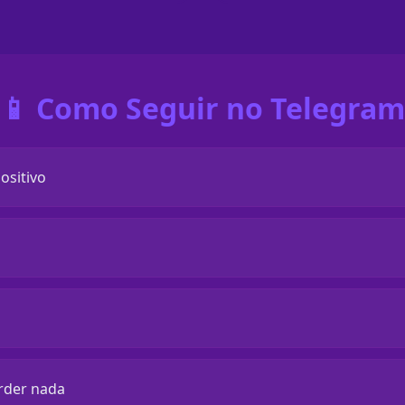
📱 Como Seguir no Telegram
ositivo
erder nada