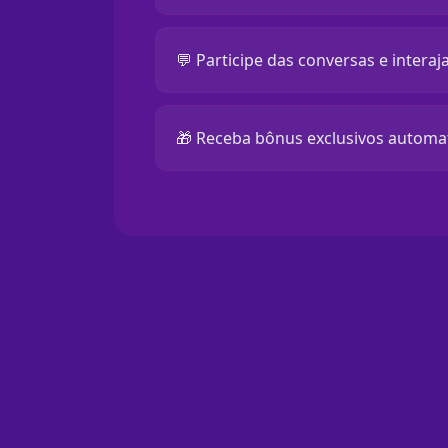
💬 Participe das conversas e interaj
🎁 Receba bônus exclusivos autom