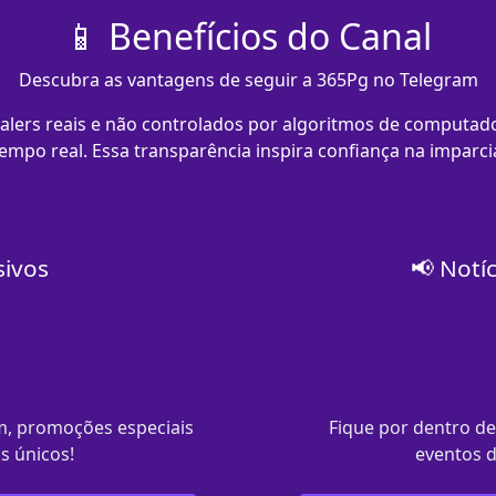
📱 Benefícios do Canal
Descubra as vantagens de seguir a 365Pg no Telegram
alers reais e não controlados por algoritmos de computad
empo real. Essa transparência inspira confiança na imparci
sivos
📢 Notí
m, promoções especiais
Fique por dentro d
s únicos!
eventos d