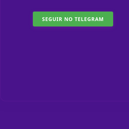
SEGUIR NO TELEGRAM