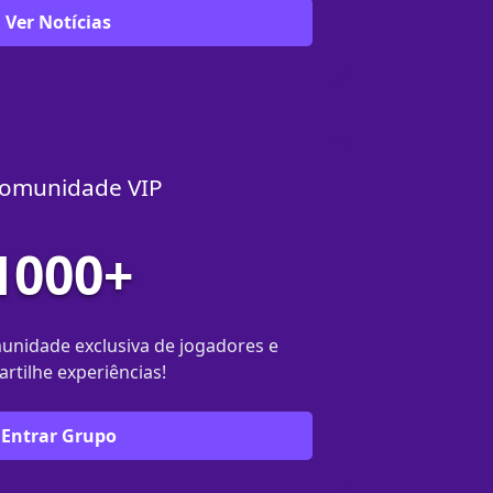
Ver Notícias
Comunidade VIP
1000+
unidade exclusiva de jogadores e
rtilhe experiências!
Entrar Grupo