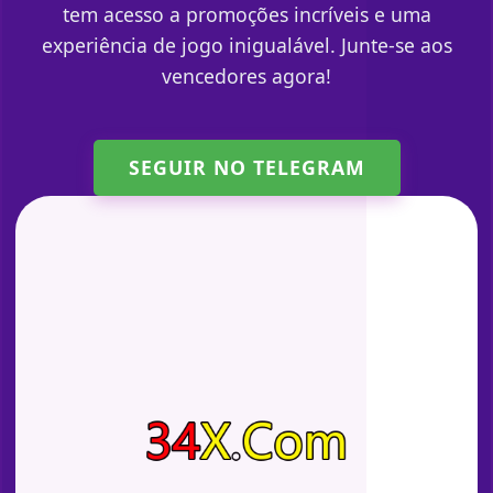
tem acesso a promoções incríveis e uma
experiência de jogo inigualável. Junte-se aos
vencedores agora!
SEGUIR NO TELEGRAM