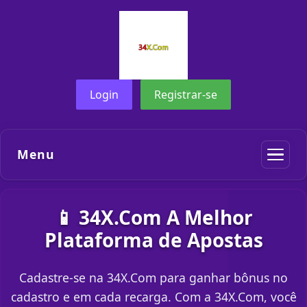
Login
Registrar-se
Menu
📱 34X.Com A Melhor
Plataforma de Apostas
Cadastre-se na 34X.Com para ganhar bônus no
cadastro e em cada recarga. Com a 34X.Com, você