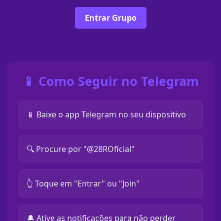
Entrar Grupo
📱 Como Seguir no Telegram
📱 Baixe o app Telegram no seu dispositivo
🔍 Procure por "@28ROficial"
👆 Toque em "Entrar" ou "Join"
🔔 Ative as notificações para não perder