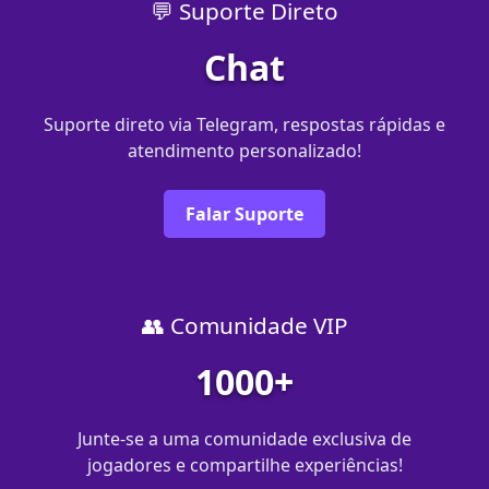
💬 Suporte Direto
Chat
Suporte direto via Telegram, respostas rápidas e
atendimento personalizado!
Falar Suporte
👥 Comunidade VIP
1000+
Junte-se a uma comunidade exclusiva de
jogadores e compartilhe experiências!