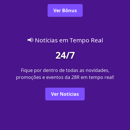
Ver Bônus
📢 Notícias em Tempo Real
24/7
Fique por dentro de todas as novidades,
promoções e eventos da 28R em tempo real!
Ver Notícias