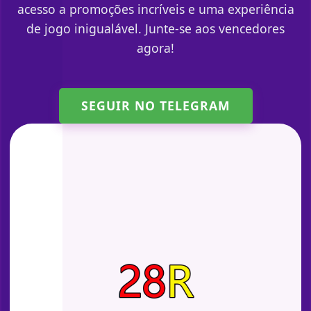
acesso a promoções incríveis e uma experiência
de jogo inigualável. Junte-se aos vencedores
agora!
SEGUIR NO TELEGRAM