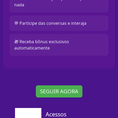
nada
💬 Participe das conversas e interaja
🎁 Receba bônus exclusivos
automaticamente
SEGUIR AGORA
Acessos