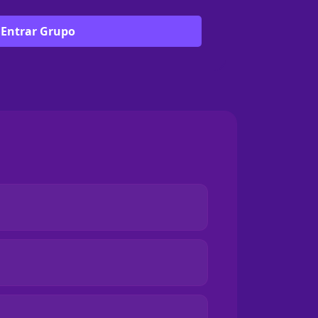
Entrar Grupo