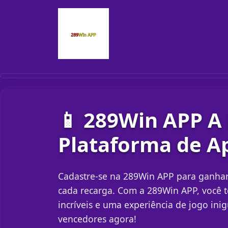
📱 289Win APP A
Plataforma de A
Cadastre-se na 289Win APP para ganha
cada recarga. Com a 289Win APP, você 
incríveis e uma experiência de jogo inig
vencedores agora!