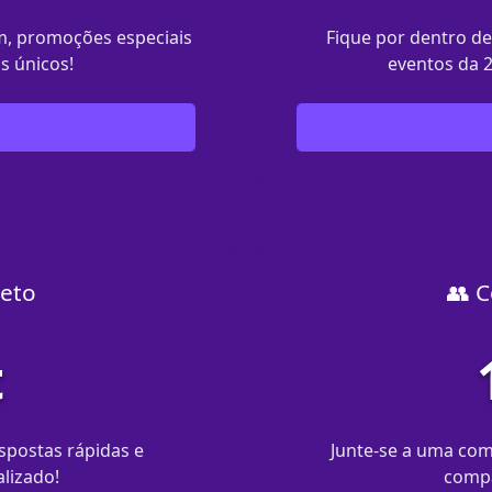
m, promoções especiais
Fique por dentro d
s únicos!
eventos da 
reto
👥 
t
espostas rápidas e
Junte-se a uma com
lizado!
compa