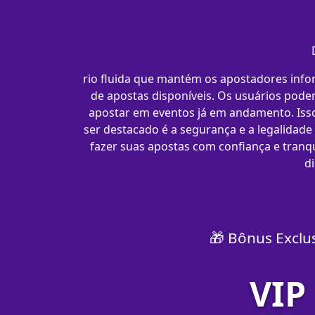
rio fluida que mantém os apostadores info
de apostas disponíveis. Os usuários pode
apostar em eventos já em andamento. Isso
ser destacado é a segurança e a legalidad
fazer suas apostas com confiança e tranq
d
🎁 Bônus Exclu
VIP