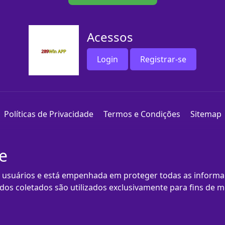
Acessos
Login
Registrar-se
Políticas de Privacidade
Termos e Condições
Sitemap
de
s usuários e está empenhada em proteger todas as informa
os coletados são utilizados exclusivamente para fins de m