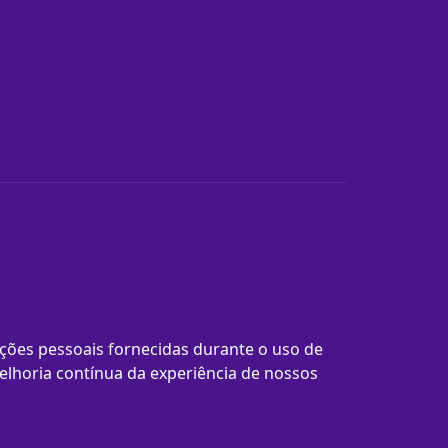
ções pessoais fornecidas durante o uso de
elhoria contínua da experiência de nossos