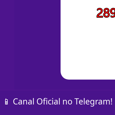
📱 Canal Oficial no Telegram!