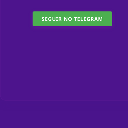
SEGUIR NO TELEGRAM