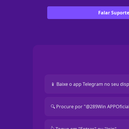
Falar Suport
📱 Baixe o app Telegram no seu disp
🔍 Procure por "@289Win APPOficia