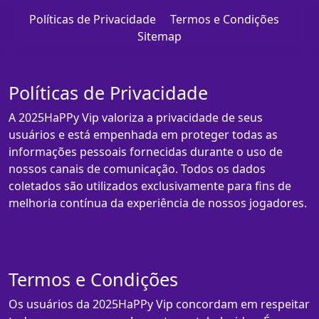
Políticas de Privacidade
Termos e Condições
Sitemap
Políticas de Privacidade
A 2025HaPPy Vip valoriza a privacidade de seus
usuários e está empenhada em proteger todas as
informações pessoais fornecidas durante o uso de
nossos canais de comunicação. Todos os dados
coletados são utilizados exclusivamente para fins de
melhoria contínua da experiência de nossos jogadores.
Termos e Condições
Os usuários da 2025HaPPy Vip concordam em respeitar