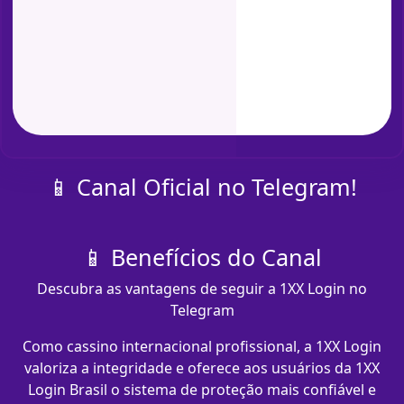
📱 Canal Oficial no Telegram!
📱 Benefícios do Canal
Descubra as vantagens de seguir a 1XX Login no
Telegram
Como cassino internacional profissional, a 1XX Login
valoriza a integridade e oferece aos usuários da 1XX
Login Brasil o sistema de proteção mais confiável e