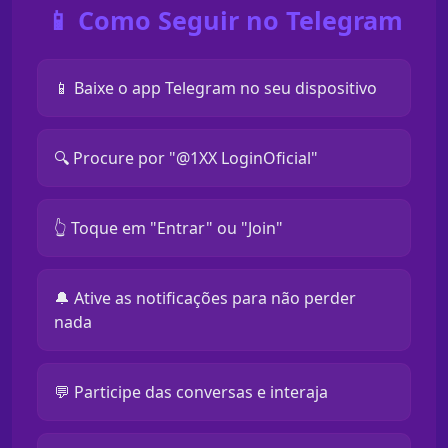
📱 Como Seguir no Telegram
📱 Baixe o app Telegram no seu dispositivo
🔍 Procure por "@1XX LoginOficial"
👆 Toque em "Entrar" ou "Join"
🔔 Ative as notificações para não perder
nada
💬 Participe das conversas e interaja