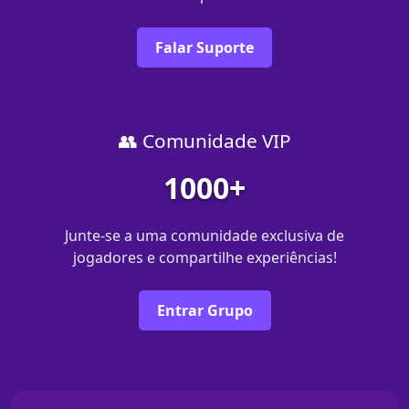
Falar Suporte
👥 Comunidade VIP
1000+
Junte-se a uma comunidade exclusiva de
jogadores e compartilhe experiências!
Entrar Grupo