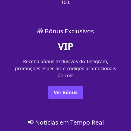
100.
🎁 Bônus Exclusivos
VIP
Receba bônus exclusivos do Telegram,
promoções especiais e códigos promocionais
únicos!
Ver Bônus
📢 Notícias em Tempo Real