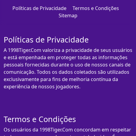
Políticas de Privacidade
Termos e Condições
Sitemap
Políticas de Privacidade
A 1998Tiger.Com valoriza a privacidade de seus usuários
e está empenhada em proteger todas as informações
pessoais fornecidas durante o uso de nossos canais de
comunicação. Todos os dados coletados são utilizados
exclusivamente para fins de melhoria contínua da
experiência de nossos jogadores.
Termos e Condições
Os usuários da 1998Tiger.Com concordam em respeitar