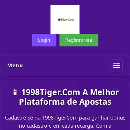
Login
Registrar-se
Menu
📱 1998Tiger.Com A Melhor
Plataforma de Apostas
Cadastre-se na 1998Tiger.Com para ganhar bônus
no cadastro e em cada recarga. Com a