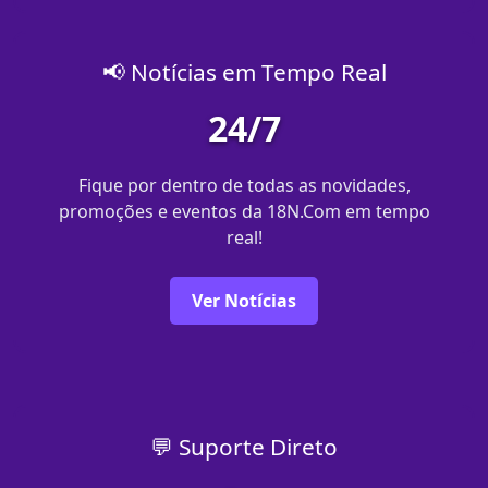
📢 Notícias em Tempo Real
24/7
Fique por dentro de todas as novidades,
promoções e eventos da 18N.Com em tempo
real!
Ver Notícias
💬 Suporte Direto