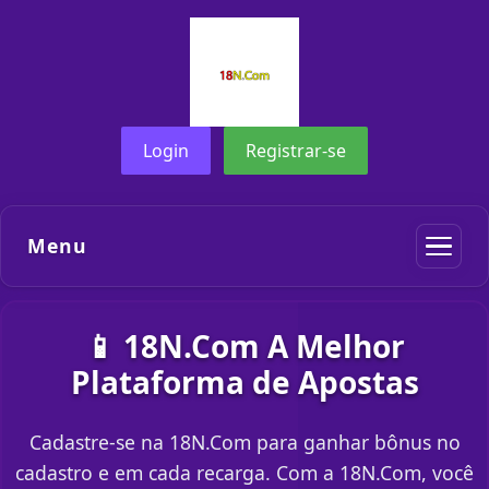
Login
Registrar-se
Menu
📱 18N.Com A Melhor
Plataforma de Apostas
Cadastre-se na 18N.Com para ganhar bônus no
cadastro e em cada recarga. Com a 18N.Com, você