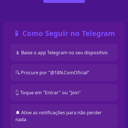
📱 Como Seguir no Telegram
📱 Baixe o app Telegram no seu dispositivo
🔍 Procure por "@18N.ComOficial"
👆 Toque em "Entrar" ou "Join"
🔔 Ative as notificações para não perder
nada