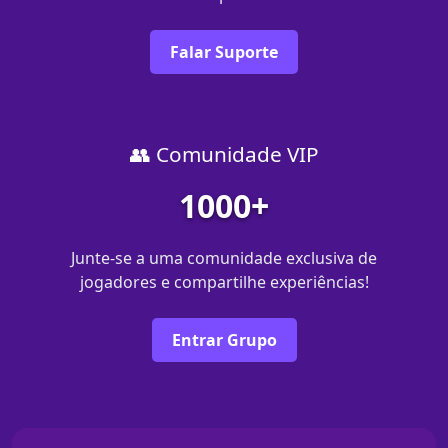
Falar Suporte
👥 Comunidade VIP
1000+
Junte-se a uma comunidade exclusiva de
jogadores e compartilhe experiências!
Entrar Grupo