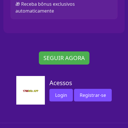
🎁 Receba bônus exclusivos
automaticamente
SEGUIR AGORA
Acessos
Login
Registrar-se