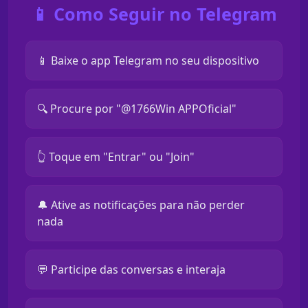
📱 Como Seguir no Telegram
📱 Baixe o app Telegram no seu dispositivo
🔍 Procure por "@1766Win APPOficial"
👆 Toque em "Entrar" ou "Join"
🔔 Ative as notificações para não perder
nada
💬 Participe das conversas e interaja