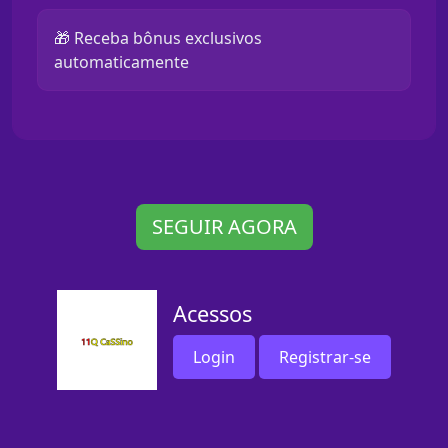
🎁 Receba bônus exclusivos
automaticamente
SEGUIR AGORA
Acessos
Login
Registrar-se