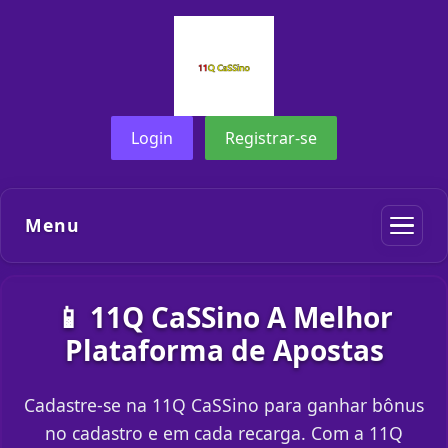
Login
Registrar-se
Menu
📱 11Q CaSSino A Melhor
Plataforma de Apostas
Cadastre-se na 11Q CaSSino para ganhar bônus
no cadastro e em cada recarga. Com a 11Q