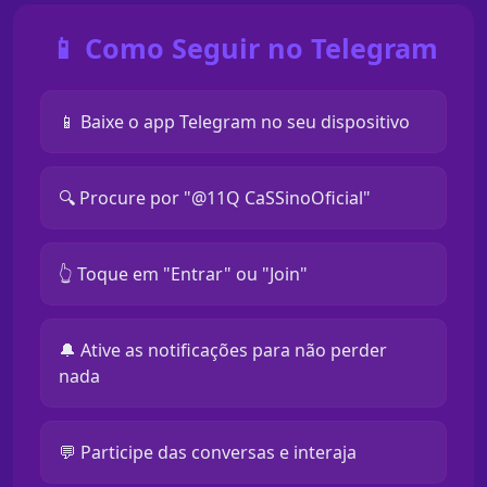
📱 Como Seguir no Telegram
📱 Baixe o app Telegram no seu dispositivo
🔍 Procure por "@11Q CaSSinoOficial"
👆 Toque em "Entrar" ou "Join"
🔔 Ative as notificações para não perder
nada
💬 Participe das conversas e interaja