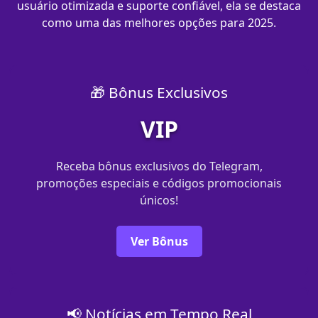
usuário otimizada e suporte confiável, ela se destaca
como uma das melhores opções para 2025.
🎁 Bônus Exclusivos
VIP
Receba bônus exclusivos do Telegram,
promoções especiais e códigos promocionais
únicos!
Ver Bônus
📢 Notícias em Tempo Real