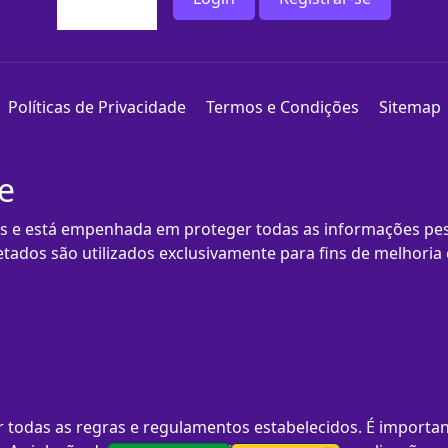
Políticas de Privacidade
Termos e Condições
Sitemap
de
ios e está empenhada em proteger todas as informações pe
tados são utilizados exclusivamente para fins de melhoria
todas as regras e regulamentos estabelecidos. É importan