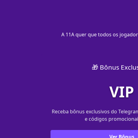
A 11A quer que todos os jogador
🎁 Bônus Exclu
VIP
Receba bônus exclusivos do Telegra
e códigos promocionai
Ver Bônus