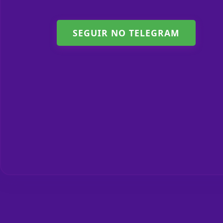
SEGUIR NO TELEGRAM