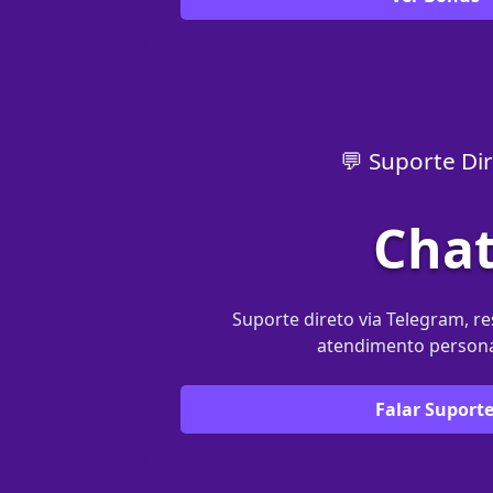
💬 Suporte Di
Cha
Suporte direto via Telegram, r
atendimento persona
Falar Suport