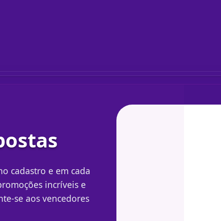
postas
no cadastro e em cada
promoções incríveis e
unte-se aos vencedores