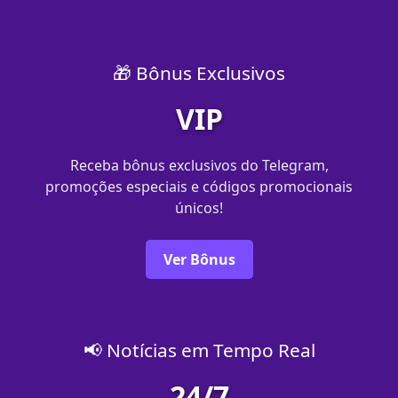
🎁 Bônus Exclusivos
VIP
Receba bônus exclusivos do Telegram,
promoções especiais e códigos promocionais
únicos!
Ver Bônus
📢 Notícias em Tempo Real
24/7