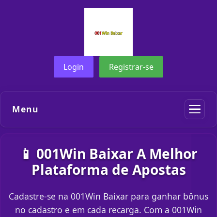
Login
Registrar-se
Menu
📱 001Win Baixar A Melhor
Plataforma de Apostas
Cadastre-se na 001Win Baixar para ganhar bônus
no cadastro e em cada recarga. Com a 001Win