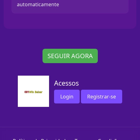
automaticamente
SEGUIR AGORA
Acessos
Login
Registrar-se