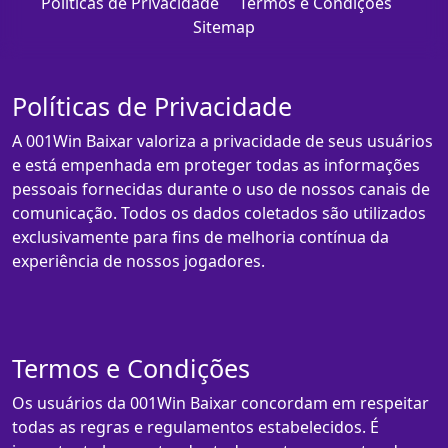
Políticas de Privacidade
Termos e Condições
Sitemap
Políticas de Privacidade
A 001Win Baixar valoriza a privacidade de seus usuários
e está empenhada em proteger todas as informações
pessoais fornecidas durante o uso de nossos canais de
comunicação. Todos os dados coletados são utilizados
exclusivamente para fins de melhoria contínua da
experiência de nossos jogadores.
Termos e Condições
Os usuários da 001Win Baixar concordam em respeitar
todas as regras e regulamentos estabelecidos. É